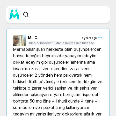
M...
C...
3 years ago
Bipolar Disorder - Manic Depressive Disease
Merhabalar şuan herkeste olan düşüncelerden 
bahsedeceğim beynimizde yapayım edeyim 
dikkat edeyim gibi düşünceler amenna ama 
insanlara zarar verici kendine zarar verici 
düşünceler 2 yönden hem psikiyatrik hem 
bitkisel dilaltı çözümüyle ilerlesemde düzgün ve 
takipte o zarar verici sapkın ve bir şahıs var 
aklımdan çıkmayan o yani ben şuan risperdal 
contsta 50 mg iğne + lithuril günde 4 tane + 
sormodren ve ripazol 5 mg kullanıyorum 
tedavim mi yanlış ilerliyor doktorlara ağırlık var 