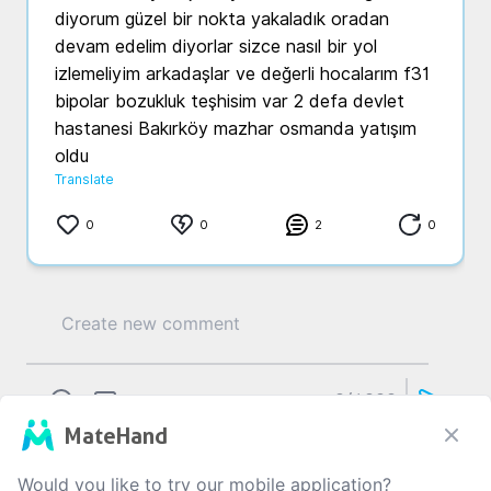
diyorum güzel bir nokta yakaladık oradan 
devam edelim diyorlar sizce nasıl bir yol 
izlemeliyim arkadaşlar ve değerli hocalarım f31 
bipolar bozukluk teşhisim var 2 defa devlet 
hastanesi Bakırköy mazhar osmanda yatışım 
oldu
Translate
0
0
2
0
0
/1000
MateHand
Would you like to try our mobile application?
M...
C...
3 yıl önce