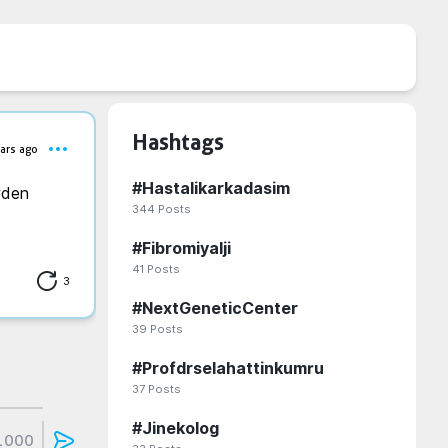
Hashtags
ars ago
#
Hastalikarkadasim
den 
344
Posts
#
Fibromiyalji
41
Posts
3
#
NextGeneticCenter
39
Posts
#
Profdrselahattinkumru
37
Posts
#
Jinekolog
1000