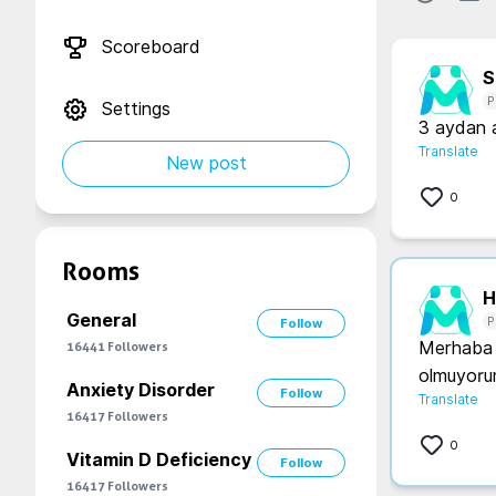
Scoreboard
S.
P
Settings
3 aydan a
Translate
New post
0
Rooms
H.
General
P
Follow
Merhaba b
16441
Followers
olmuyorum
Anxiety Disorder
Follow
Translate
16417
Followers
0
Vitamin D Deficiency
Follow
16417
Followers