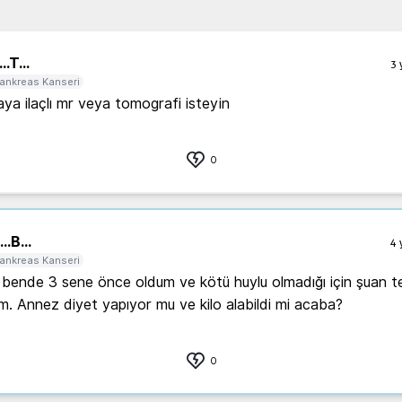
..
T...
3 
ankreas Kanseri
ya ilaçlı mr veya tomografi isteyin 
0
..
B...
4 
ankreas Kanseri
ende 3 sene önce oldum ve kötü huylu olmadığı için şuan te
. Annez diyet yapıyor mu ve kilo alabildi mi acaba? 
0