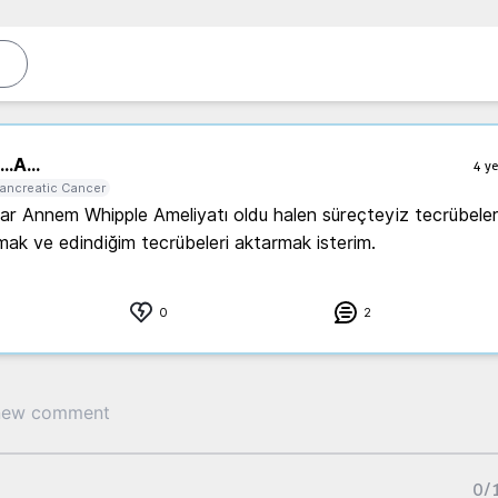
..
A...
4 ye
ancreatic Cancer
r Annem Whipple Ameliyatı oldu halen süreçteyiz tecrübeler
ak ve edindiğim tecrübeleri aktarmak isterim. 
0
2
0
/