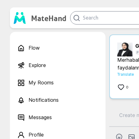
MateHand
G.
Flow
P
Merhabala
Explore
faydalanm
Translate
My Rooms
0
Notifications
Messages
Profile