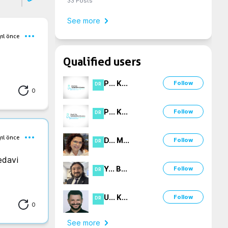
33
Posts
See more
yıl önce
Qualified users
P
...
K
...
Follow
DR
0
P
...
K
...
Follow
DR
yıl önce
D
...
M
...
Follow
DR
davi 
Y
...
B
...
Follow
DR
U
...
K
...
Follow
DR
0
See more