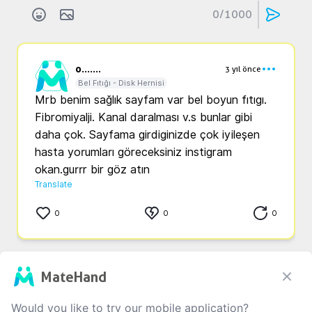
0
/1000
o...
....
3 yıl önce
Bel Fıtığı - Disk Hernisi
Mrb benim sağlık sayfam var bel boyun fıtıgı. 
Fibromiyalji. Kanal daralması v.s bunlar gibi 
daha çok. Sayfama girdiginizde çok iyileşen 
hasta yorumları göreceksiniz instigram 
okan.gurrr bir göz atın
Translate
0
0
0
That is all
MateHand
Would you like to try our mobile application?