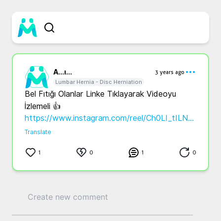
A...
ı...
3 years ago
Lumbar Hernia - Disc Herniation
Bel Fıtığı Olanlar Linke Tıklayarak Videoyu 
https://www.instagram.com/reel/Ch0LI_tILNy/?igshid=YmMyMTA2M2Y=
Translate
1
0
1
0