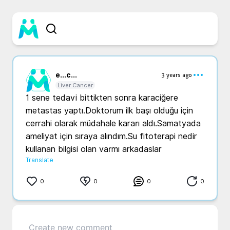
e...
c...
3 years ago
Liver Cancer
1 sene tedavi bittikten sonra karaciğere 
metastas yaptı.Doktorum ilk başı olduğu için  
cerrahi olarak müdahale kararı aldı.Samatyada 
ameliyat için sıraya alındım.Su fitoterapi nedir 
kullanan bilgisi olan varmı arkadaslar
Translate
0
0
0
0