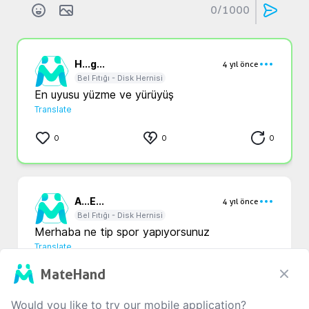
0
/1000
H...
g...
4 yıl önce
Bel Fıtığı - Disk Hernisi
En uyusu yüzme ve yürüyüş 
Translate
0
0
0
A...
E...
4 yıl önce
Bel Fıtığı - Disk Hernisi
Merhaba ne tip spor yapıyorsunuz
Translate
MateHand
1
0
0
Would you like to try our mobile application?