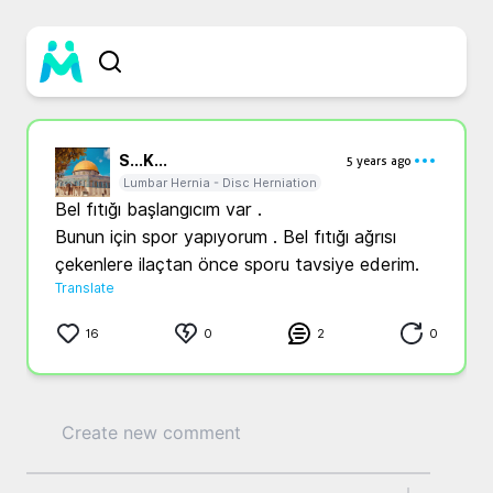
S...
K...
5 years ago
Lumbar Hernia - Disc Herniation
Bel fıtığı başlangıcım var . 

Bunun için spor yapıyorum . Bel fıtığı ağrısı 
çekenlere ilaçtan önce sporu tavsiye ederim.
Translate
16
0
2
0