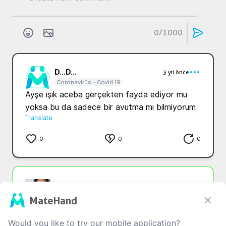
0
/1000
D...
D...
3 yıl önce
Coronavirüs - Covid 19
Ayşe ışık aceba gerçekten fayda ediyor mu 
yoksa bu da sadece bir avutma mı bilmiyorum 
Translate
0
0
0
G...
Y...
3 yıl önce
Coronavirüs - Covid 19
MateHand
Evet duydum hacamat yaptırıcam bende 
GETAT bölümünden randevu aldım inşallah 
Would you like to try our mobile application?