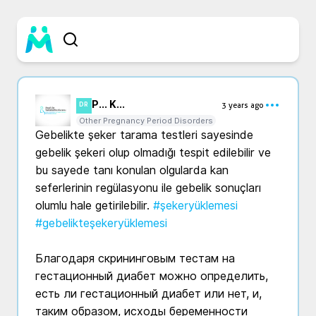
P... K...
3 years ago
DR
Other Pregnancy Period Disorders
Gebelikte şeker tarama testleri sayesinde 
gebelik şekeri olup olmadığı tespit edilebilir ve 
bu sayede tanı konulan olgularda kan 
seferlerinin regülasyonu ile gebelik sonuçları 
olumlu hale getirilebilir. 
#şekeryüklemesi
#gebelikteşekeryüklemesi
Благодаря скрининговым тестам на 
гестационный диабет можно определить, 
есть ли гестационный диабет или нет, и, 
таким образом, исходы беременности 