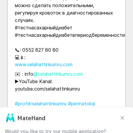
можно сделать положительными, 
регулируя кровоток в диагностированных 
случаях.

#тестнасахарныйдиабет 
#тестнасахарныйдиабетвпериодбеременности

📞: 0552 827 80 80

💻📱: 
www.selahattinkumru.com
✉️ : info
@selahattinkumru.com
▶️YouTube Kanal: 
youtube.com/selahattinkumru

#profdrselahattinkumru
#perinatoloji
#yüksekriskligebelik
#antalyaperinatoloji
MateHand
#antalyajinekoloji
#doğum
#sezaryen
#kadinhastaliklarivedoğum
#jinekolog
Would you like to try our mobile application?