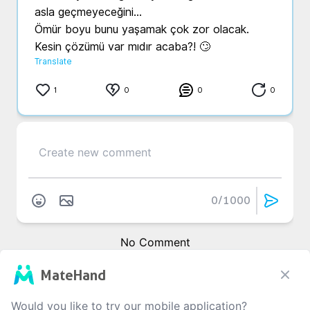
asla geçmeyeceğini...

Ömür boyu bunu yaşamak çok zor olacak. 
Kesin çözümü var mıdır acaba?! 🙄
Translate
1
0
0
0
0
/1000
No Comment
MateHand
Would you like to try our mobile application?